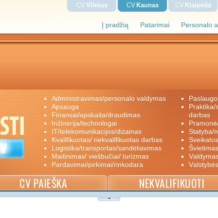
CV
Vilnius
CV
Kaunas
CV
Klaipėda
Į pradžią
Patarimai
Personalo a
administravimas/personalo valdymas
paslaugo
apsauga
praktika/savanoriškas darbas/papildomas
finansai/apskaita/draudimas
darbas
inžinerija/technologai
pramon
IT/telekomunikacijos/dizainas
statyba/
kvalifikuotas/ nekvalifikuotas darbas
sveikato
logistika/transportas/sandėliavimas
švietimas
maitinimas/ viešbučiai/ turizmas
valdyma
pardavimai/pirkimai/rinkodara
valstybė
CV PAIEŠKA
NEKVALIFIKUOTI