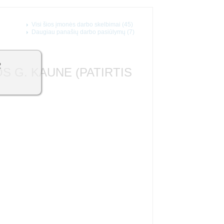
Visi šios įmonės darbo skelbimai (45)
Daugiau panašių darbo pasiūlymų (7)
2
 G. KAUNE (PATIRTIS