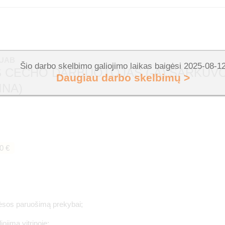
 UAB
Šio darbo skelbimo galiojimo laikas baigėsi 2025-08-1
 CECHO DARBUOTOJAS (-A) ŠARKUVOS
Daugiau darbo skelbimų >
INA)
0 €
ėsos paruošimą prekybai;
ojimą vitrinoje;