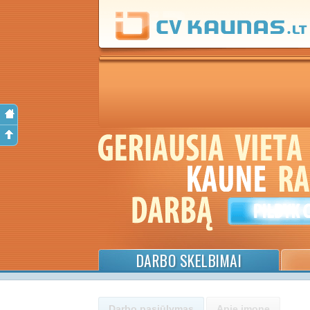
DARBO SKELBIMAI
Darbo pasiūlymas
Apie įmonę