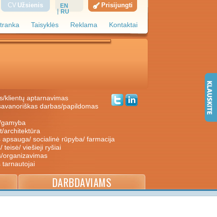
CV
Užsienis
Prisijungti
EN
RU
tranka
Taisyklės
Reklama
Kontaktai
s/klientų aptarnavimas
ė/gamyba
nt/architektūra
s apsauga/ socialinė rūpyba/ farmacija
/ teisė/ viešieji ryšiai
s/organizavimas
s tarnautojai
DARBDAVIAMS