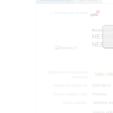
Smulkiau apie šią įmonę
Maxima LT,
MĖSOS
NEBŪT
Atlyginimas neatskaičius
1260―156
mokesčių
Skelbimas galioja iki:
2025-08-12
Įmonės veiklos sritis:
Prekyba
Darbo pobūdis:
-atvežtos m
-mėsos išdėli