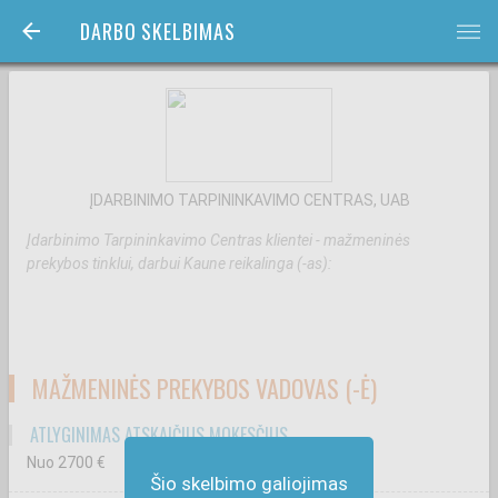
DARBO SKELBIMAS
bars
ĮDARBINIMO TARPININKAVIMO CENTRAS, UAB
Įdarbinimo Tarpininkavimo Centras klientei - mažmeninės
prekybos tinklui, darbui Kaune reikalinga (-as):
MAŽMENINĖS PREKYBOS VADOVAS (-Ė)
ATLYGINIMAS ATSKAIČIUS MOKESČIUS
Nuo 2700
€
Šio skelbimo galiojimas