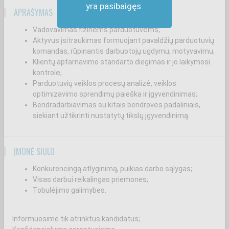
yra pasibaigęs.
APRAŠYMAS
Vadovavimas fizinėms parduotuvėms;
Aktyvus įsitraukimas formuojant pavaldžių parduotuvių
komandas, rūpinantis darbuotojų ugdymu, motyvavimu;
Klientų aptarnavimo standarto diegimas ir jo laikymosi
kontrolė;
Parduotuvių veiklos procesų analizė, veiklos
optimizavimo sprendimų paieška ir įgyvendinimas;
Bendradarbiavimas su kitais bendrovės padaliniais,
siekiant užtikrinti nustatytų tikslų įgyvendinimą.
ĮMONĖ SIŪLO
Konkurencingą atlyginimą, puikias darbo sąlygas;
Visas darbui reikalingas priemones;
Tobulėjimo galimybes.
Informuosime tik atrinktus kandidatus;