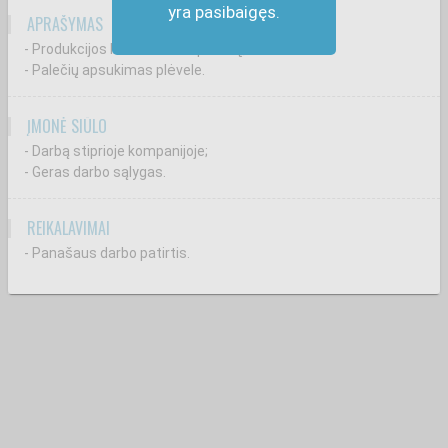
yra pasibaigęs.
APRAŠYMAS
- Produkcijos krovimas ant palečių;
- Palečių apsukimas plėvele.
ĮMONĖ SIŪLO
- Darbą stiprioje kompanijoje;
- Geras darbo sąlygas.
REIKALAVIMAI
- Panašaus darbo patirtis.