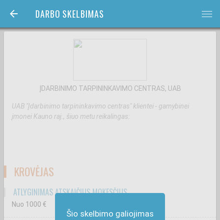
DARBO SKELBIMAS
bars
ĮDARBINIMO TARPININKAVIMO CENTRAS, UAB
UAB "Įdarbinimo tarpininkavimo centras" klientei - gamybinei
įmonei Kauno raj., šiuo metu reikalingas:
KROVĖJAS
ATLYGINIMAS ATSKAIČIUS MOKESČIUS
Nuo 1000
€
Šio skelbimo galiojimas