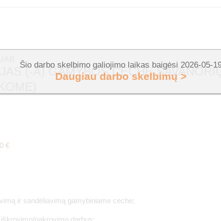
 UAB
Šio darbo skelbimo galiojimo laikas baigėsi 2026-05-1
JAS (-A) GAMYBOS CECHE SAVANORIŲ
Daugiau darbo skelbimų >
KOME)
0 €
iavimą ir sandėliavimą gamybiniame ceche;
s iškrovimo/pakrovimo darbus;