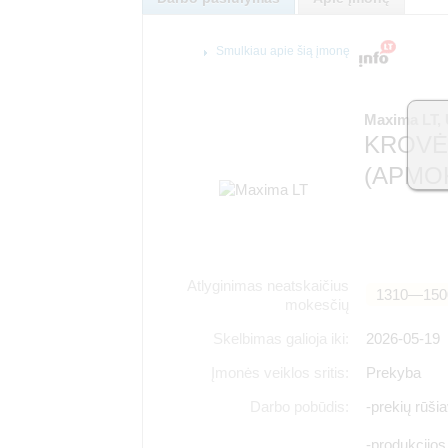
Smulkiau apie šią įmonę
Maxima LT,
KROVĖ
(APMO
Atlyginimas neatskaičius
1310―150
mokesčių
Skelbimas galioja iki:
2026-05-19
Įmonės veiklos sritis:
Prekyba
Darbo pobūdis:
-prekių rūš
-produkcijo