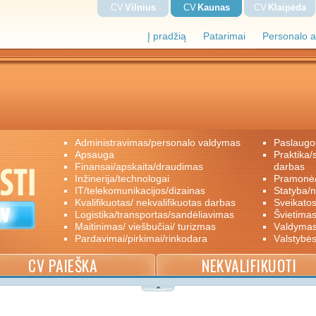
CV
Vilnius
CV
Kaunas
CV
Klaipėda
Į pradžią
Patarimai
Personalo a
administravimas/personalo valdymas
paslaugo
apsauga
praktika/savanoriškas darbas/papildomas
finansai/apskaita/draudimas
darbas
inžinerija/technologai
pramon
IT/telekomunikacijos/dizainas
statyba/
kvalifikuotas/ nekvalifikuotas darbas
sveikato
logistika/transportas/sandėliavimas
švietimas
maitinimas/ viešbučiai/ turizmas
valdyma
pardavimai/pirkimai/rinkodara
valstybė
CV PAIEŠKA
NEKVALIFIKUOTI