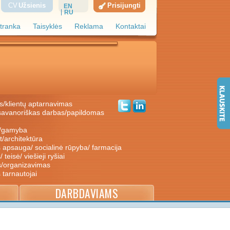
CV
Užsienis
Prisijungti
EN
RU
tranka
Taisyklės
Reklama
Kontaktai
s/klientų aptarnavimas
ė/gamyba
nt/architektūra
s apsauga/ socialinė rūpyba/ farmacija
/ teisė/ viešieji ryšiai
s/organizavimas
s tarnautojai
DARBDAVIAMS