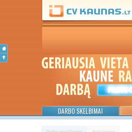
DARBO SKELBIMAI
Darbo pasiūlymas
Apie įmonę