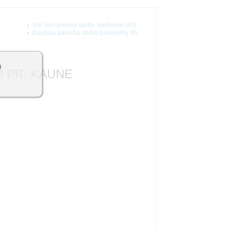
Visi šios įmonės darbo skelbimai (45)
Daugiau panašių darbo pasiūlymų (6)
9
 PR. KAUNE