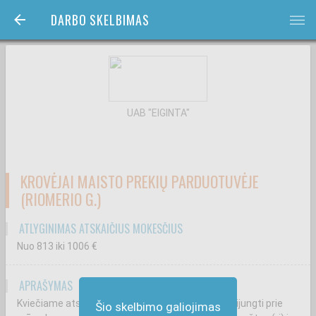
DARBO SKELBIMAS
bars
UAB "EIGINTA"
KROVĖJAI MAISTO PREKIŲ PARDUOTUVĖJE
(RIOMERIO G.)
ATLYGINIMAS ATSKAIČIUS MOKESČIUS
Nuo 813
iki 1006
€
APRAŠYMAS
Kviečiame atsakingus ir draugiškus krovėjus prisijungti prie
Šio skelbimo galiojimas