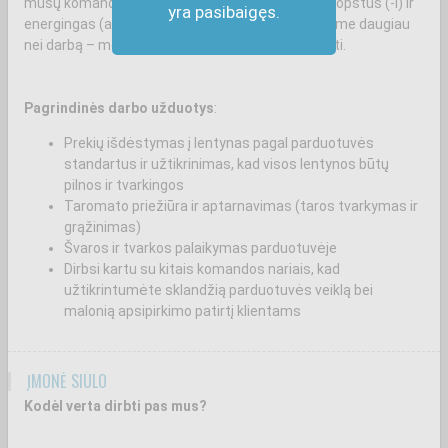
mūsų komandos! Jei mėgsti fizinį darbą ir esi kruopštus (-i) ir
yra pasibaigęs.
energingas (a) – ši pozicija kaip tik tau! Mes siūlome daugiau
nei darbą – mes siūlome galimybę augti ir tobulėti.
Pagrindinės darbo užduotys
:
Prekių išdėstymas į lentynas pagal parduotuvės
standartus ir užtikrinimas, kad visos lentynos būtų
pilnos ir tvarkingos
Taromato priežiūra ir aptarnavimas (taros tvarkymas ir
grąžinimas)
Švaros ir tvarkos palaikymas parduotuvėje
Dirbsi kartu su kitais komandos nariais, kad
užtikrintumėte sklandžią parduotuvės veiklą bei
malonią apsipirkimo patirtį klientams
ĮMONĖ SIŪLO
Kodėl verta dirbti pas mus?