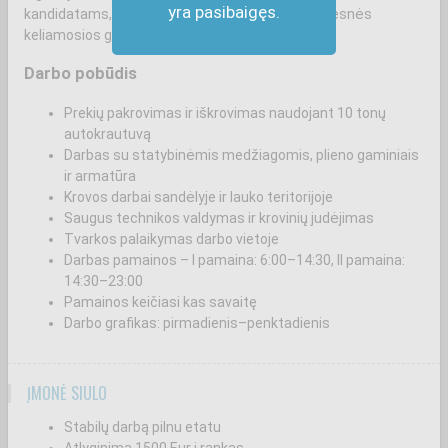
yra pasibaigęs.
kandidatams, turintiems patirties dirbant su didesnės
keliamosios galios autokrautuvais.
Darbo pobūdis
Prekių pakrovimas ir iškrovimas naudojant 10 tonų
autokrautuvą
Darbas su statybinėmis medžiagomis, plieno gaminiais
ir armatūra
Krovos darbai sandėlyje ir lauko teritorijoje
Saugus technikos valdymas ir krovinių judėjimas
Tvarkos palaikymas darbo vietoje
Darbas pamainos – I pamaina: 6:00–14:30, II pamaina:
14:30–23:00
Pamainos keičiasi kas savaitę
Darbo grafikas: pirmadienis–penktadienis
ĮMONĖ SIŪLO
Stabilų darbą pilnu etatu
Atlyginimą 1500 Eur į rankas