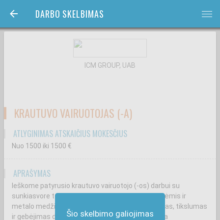
DARBO SKELBIMAS
bars
ICM GROUP, UAB
KRAUTUVO VAIRUOTOJAS (-A)
ATLYGINIMAS ATSKAIČIUS MOKESČIUS
Nuo 1500
iki 1500
€
APRAŠYMAS
Ieškome patyrusio krautuvo vairuotojo (-os) darbui su
sunkiasvore technika. Darbas vyksta su statybinėmis ir
metalo medžiagomis, todėl svarbus atsakingumas, tikslumas
Šio skelbimo galiojimas
ir gebėjimas dirbti savarankiškai. Pozicija tinkama