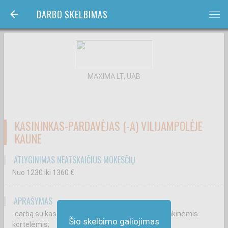
DARBO SKELBIMAS
bars
MAXIMA LT, UAB
KASININKAS-PARDAVĖJAS (-A) VILIJAMPOLĖJE
KAUNE
ATLYGINIMAS NEATSKAIČIUS MOKESČIŲ
Nuo 1230
iki 1360
€
APRAŠYMAS
-darbą su kasos aparatu, grynaisiais pinigais, bankinėmis
Šio skelbimo galiojimas
kortelėmis;