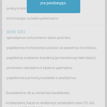
yra pasibaigęs.
-prekių krovimą ir priežiūrą prekybos salėje;
-informacijos suteikimą klientams.
ĮMONĖ SIŪLO
-apmokymus neturintiems darbo patirties;
-papildomus motyvacinius priedus už pasiektus rezultatus;
-papildomą sveikatos draudimą (po bandomojo laikotarpio);
-profesinio tobulėjimo ir karjeros galimybes;
-papildomas partnerių nuolaidas ir pasiūlymus.
Susisieksime tik su atrinktais kandidatais.
Atsiliepdami į karjeros skelbimą ir pateikdami savo CV, Jūs