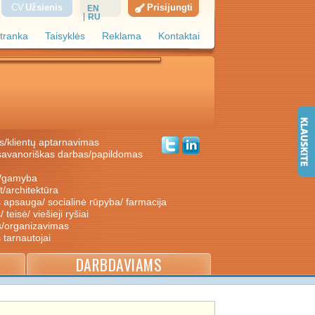
CV
Užsienis
Prisijungti
EN
RU
tranka
Taisyklės
Reklama
Kontaktai
s/klientų aptarnavimas
ė/gamyba
nt/architektūra
s apsauga/ socialinė rūpyba/ farmacija
/ teisė/ viešieji ryšiai
s/organizavimas
s tarnautojai
DARBDAVIAMS