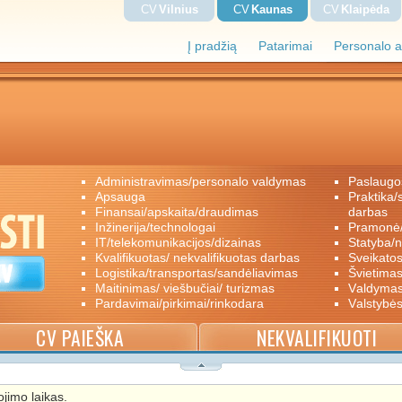
CV
Vilnius
CV
Kaunas
CV
Klaipėda
Į pradžią
Patarimai
Personalo a
administravimas/personalo valdymas
paslaugo
apsauga
praktika/savanoriškas darbas/papildomas
finansai/apskaita/draudimas
darbas
inžinerija/technologai
pramon
IT/telekomunikacijos/dizainas
statyba/
kvalifikuotas/ nekvalifikuotas darbas
sveikato
logistika/transportas/sandėliavimas
švietimas
maitinimas/ viešbučiai/ turizmas
valdyma
pardavimai/pirkimai/rinkodara
valstybė
CV PAIEŠKA
NEKVALIFIKUOTI
jimo laikas.