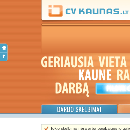
DARBO SKELBIMAI
Tokio skelbimo nėra arba pasibaigęs jo galio