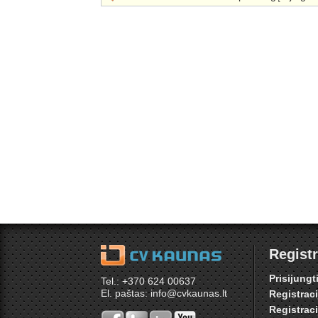
Registr
Prisijungt
Tel.: +370 624 00637
El. paštas: info@cvkaunas.lt
Registrac
Registrac