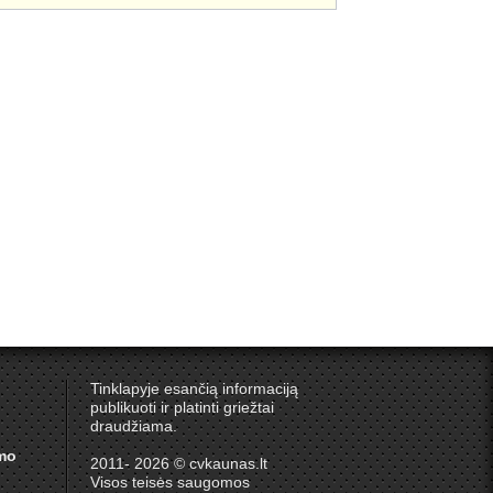
Tinklapyje esančią informaciją
publikuoti ir platinti griežtai
draudžiama.
umo
2011- 2026 © cvkaunas.lt
Visos teisės saugomos