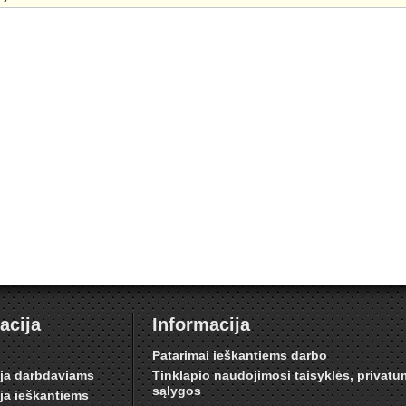
acija
Informacija
i
Patarimai ieškantiems darbo
ija darbdaviams
Tinklapio naudojimosi taisyklės, privat
sąlygos
ija ieškantiems