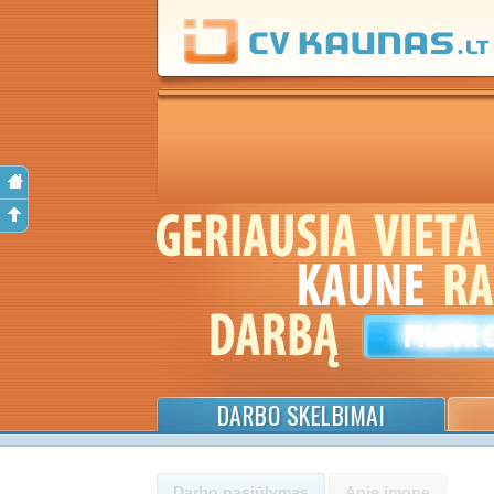
DARBO SKELBIMAI
Darbo pasiūlymas
Apie įmonę