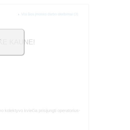
Visi šios įmonės darbo skelbimai (3)
1
IKE KAUNE!
o kolektyvo kviečia prisijungti operatorius-