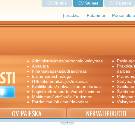
CV
Vilnius
CV
Kaunas
CV
Klaipėda
Į pradžią
Patarimai
Personalo a
administravimas/personalo valdymas
paslaugo
apsauga
praktika/savanoriškas darbas/papildomas
finansai/apskaita/draudimas
darbas
inžinerija/technologai
pramon
IT/telekomunikacijos/dizainas
statyba/
kvalifikuotas/ nekvalifikuotas darbas
sveikato
logistika/transportas/sandėliavimas
švietimas
maitinimas/ viešbučiai/ turizmas
valdyma
pardavimai/pirkimai/rinkodara
valstybė
CV PAIEŠKA
NEKVALIFIKUOTI