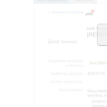
Smulkiau apie šią įmonę
UAB "Adva
ĮRENGI
Atlyginimas atskaičius
Nuo 1500 
mokesčius
Skelbimas galioja iki:
2026-07-31
Įmonės veiklos sritis:
Darbo pobūdis:
Mūsų klientė
technikus, 
Įrenginių 
Įrenginių