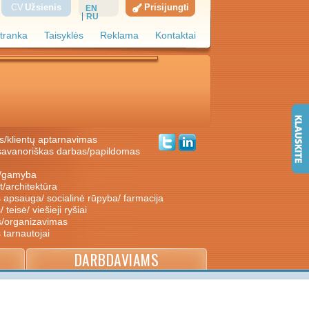
CV
Užsienis
Prisijungti
EN
RU
tranka
Taisyklės
Reklama
Kontaktai
s/klientų aptarnavimas
ė/gamyba
nt/architektūra
s apsauga/ socialinė rūpyba/ farmacija
/ teisė/ viešieji ryšiai
s/organizavimas
s tarnautojai
DARBDAVIAMS