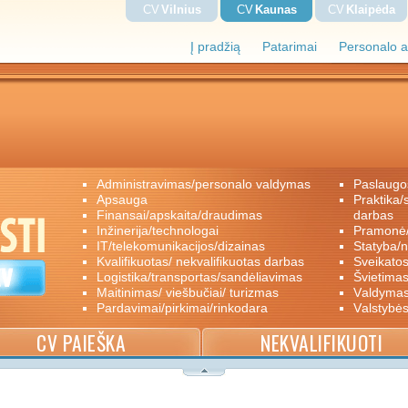
CV
Vilnius
CV
Kaunas
CV
Klaipėda
Į pradžią
Patarimai
Personalo a
administravimas/personalo valdymas
paslaugo
apsauga
praktika/savanoriškas darbas/papildomas
finansai/apskaita/draudimas
darbas
inžinerija/technologai
pramon
IT/telekomunikacijos/dizainas
statyba/
kvalifikuotas/ nekvalifikuotas darbas
sveikato
logistika/transportas/sandėliavimas
švietimas
maitinimas/ viešbučiai/ turizmas
valdyma
pardavimai/pirkimai/rinkodara
valstybė
CV PAIEŠKA
NEKVALIFIKUOTI