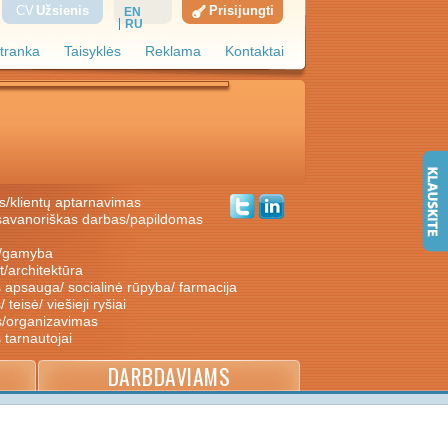
CV
Užsienis
Prisijungti
EN
RU
tranka
Taisyklės
Reklama
Kontaktai
s/klientų aptarnavimas
ė/gamyba
nt/architektūra
s apsauga/ socialinė rūpyba/ farmacija
/ teisė/ viešieji ryšiai
s/organizavimas
s tarnautojai
DARBDAVIAMS