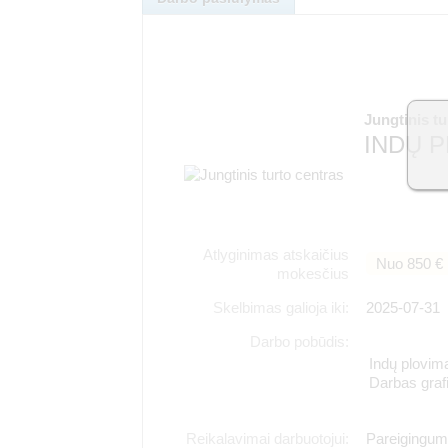
Jungtinis t
INDŲ P
Atlyginimas atskaičius
Nuo 850 €
mokesčius
Skelbimas galioja iki:
2025-07-31
Darbo pobūdis:
Indų plovima
Darbas graf
Reikalavimai darbuotojui:
Pareigingum