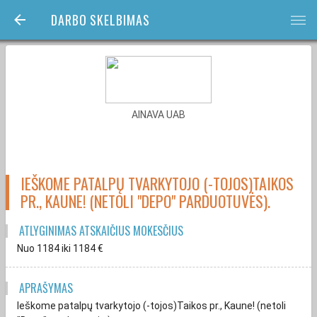
DARBO SKELBIMAS
bars
AINAVA UAB
IEŠKOME PATALPŲ TVARKYTOJO (-TOJOS)TAIKOS
PR., KAUNE! (NETOLI "DEPO" PARDUOTUVĖS).
ATLYGINIMAS ATSKAIČIUS MOKESČIUS
Nuo 1184
iki 1184
€
APRAŠYMAS
Ieškome patalpų tvarkytojo (-tojos)Taikos pr., Kaune! (netoli