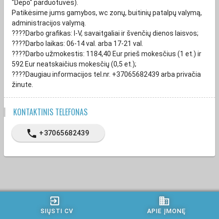
"Depo" parduotuvės).
Patikėsime jums gamybos, wc zonų, buitinių patalpų valymą,
administracijos valymą.
????Darbo grafikas: I-V, savaitgaliai ir švenčių dienos laisvos;
????Darbo laikas: 06-14 val. arba 17-21 val.
????Darbo užmokestis: 1184,40 Eur prieš mokesčius (1 et.) ir
592 Eur neatskaičius mokesčių (0,5 et.);
????Daugiau informacijos tel.nr. +37065682439 arba privačia
žinute.
KONTAKTINIS TELEFONAS
phone
+37065682439
exit_to_app
business
SIŲSTI CV
APIE ĮMONĘ