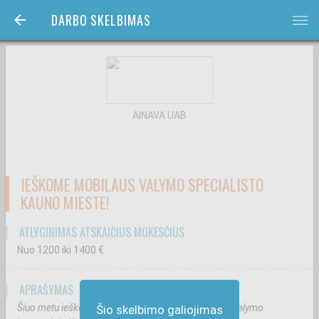
DARBO SKELBIMAS
bars
AINAVA UAB
IEŠKOME MOBILAUS VALYMO SPECIALISTO
KAUNO MIESTE!
ATLYGINIMAS ATSKAIČIUS MOKESČIUS
Nuo 1200
iki 1400
€
APRAŠYMAS
Šiuo metu ieškome kolegų norinčių dirbti Mobilioje valymo
Šio skelbimo galiojimas