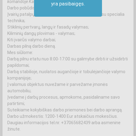
komandoje Kauno mieste!
yra pasibaigęs.
Darbo pobūdis:
Įvairių patalpų generalinis, postatybinis valymas su specialia
technika;
Stiklinių pertvarų, langų ir fasadų valymas;
Kiliminių dangų plovimas - valymas;
Kiti įvairūs valymo darbai;
Darbas pilną darbo dieną.
Mes siūlome:
Darbą pilnu etatu nuo 8:00-17:00 su galimybe dirbti ir užsidirbti
papildomai;
Darbą stabilioje, nuolatos augančioje ir tobulėjančioje valymo
kompanijoje;
Į valomus objektus nuvežame ir parvežame įmonės
automobiliu;
Įvedame į darbų procesus, apmokome, pasidaliname savo
patirtimi;
Suteikiame kokybiškas darbo priemones bei darbo aprangą.
Darbo užmokestis: 1200-1400 Eur atskaičius mokesčius.
Daugiau informacijos tel.nr. +37065682439 arba asmenine
žinute.