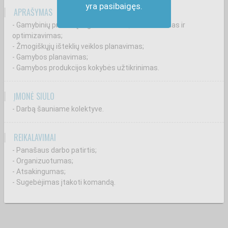
yra pasibaigęs.
APRAŠYMAS
- Gamybinių procesų organizavimas, koordinavimas ir
optimizavimas;
- Žmogiškųjų išteklių veiklos planavimas;
- Gamybos planavimas;
- Gamybos produkcijos kokybės užtikrinimas.
ĮMONĖ SIŪLO
- Darbą šauniame kolektyve.
REIKALAVIMAI
- Panašaus darbo patirtis;
- Organizuotumas;
- Atsakingumas;
- Sugebėjimas įtakoti komandą.