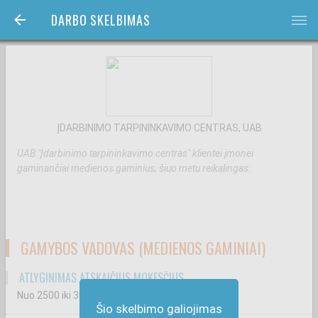
DARBO SKELBIMAS
bars
ĮDARBINIMO TARPININKAVIMO CENTRAS, UAB
UAB "Įdarbinimo tarpininkavimo centras" klientei įmonei
gaminančiai medienos gaminius, šiuo metu reikalingas:
GAMYBOS VADOVAS (MEDIENOS GAMINIAI)
ATLYGINIMAS ATSKAIČIUS MOKESČIUS
Nuo 2500
iki 3000
€
Šio skelbimo galiojimas