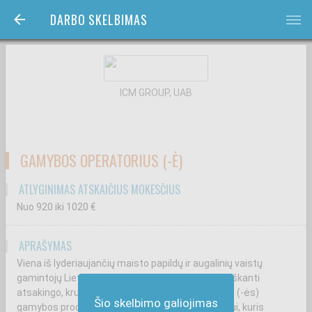
DARBO SKELBIMAS
bars
ICM GROUP, UAB
GAMYBOS OPERATORIUS (-Ė)
ATLYGINIMAS ATSKAIČIUS MOKESČIUS
Nuo 920
iki 1020
€
APRAŠYMAS
Viena iš lyderiaujančių maisto papildų ir augalinių vaistų
gamintojų Lietuvoje, plečianti savo komandą ir ieškanti
atsakingo, kruopštaus bei motyvuoto darbuotojo (-ės)
Šio skelbimo galiojimas
gamybos procesams. Darbas puikiai tinka žmogui, kuris