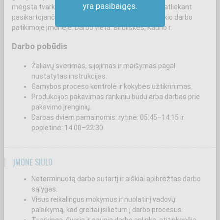
yra pasibaigęs.
mėgsta tvarką, fizinį aktyvumą, geba susikaupti atliekant
pasikartojančias užduotis ir nori stabilaus, ilgalaikio darbo
patikimoje įmonėje. Darbo vieta: Biruliškės, Kauno r.
Darbo pobūdis
Žaliavų svėrimas, sijojimas ir maišymas pagal
nustatytas instrukcijas.
Gamybos proceso kontrolė ir kokybės užtikrinimas.
Produkcijos pakavimas rankiniu būdu arba darbas prie
pakavimo įrenginių.
Darbas dviem pamainomis: rytinė: 05:45–14:15 ir
popietinė: 14:00–22:30
ĮMONĖ SIŪLO
Neterminuotą darbo sutartį ir aiškiai apibrėžtas darbo
sąlygas.
Visus reikalingus mokymus ir nuolatinį vadovų
palaikymą, kad greitai įsilietum į darbo procesus.
Tvarkingą, švarią ir saugią darbo aplinką, atitinkančią