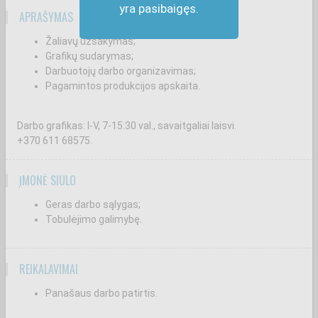
yra pasibaigęs.
APRAŠYMAS
Žaliavų užsakymas;
Grafikų sudarymas;
Darbuotojų darbo organizavimas;
Pagamintos produkcijos apskaita.
Darbo grafikas: I-V, 7-15:30 val., savaitgaliai laisvi.
+370 611 68575.
ĮMONĖ SIŪLO
Geras darbo sąlygas;
Tobulėjimo galimybę.
REIKALAVIMAI
Panašaus darbo patirtis.