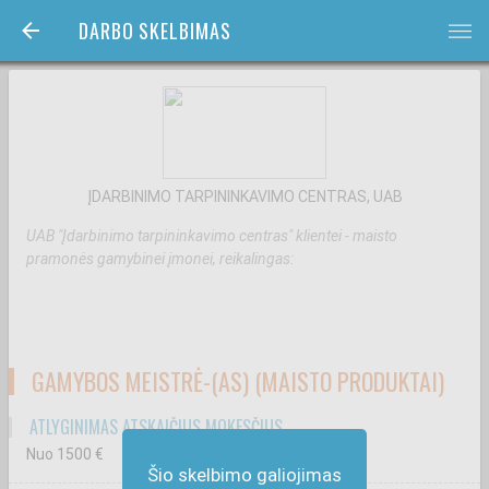
DARBO SKELBIMAS
bars
ĮDARBINIMO TARPININKAVIMO CENTRAS, UAB
UAB "Įdarbinimo tarpininkavimo centras" klientei - maisto
pramonės gamybinei įmonei, reikalingas:
GAMYBOS MEISTRĖ-(AS) (MAISTO PRODUKTAI)
ATLYGINIMAS ATSKAIČIUS MOKESČIUS
Nuo 1500
€
Šio skelbimo galiojimas