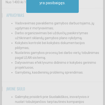
Nuo 1400
iki 1800
€
yra pasibaigęs.
APRAŠYMAS
Vadovavimas pavaldiems gamybos darbuotojams, jų
ugdymas ir motyvavimas;
Darbo organizavimas bei užduočių paskirstymas
užtikrinant sklandų gamybos plano vykdymą;
Kokybės kontrolė bei kokybės dokumentacijos
pildymas;
Nuolatinis gamybos procesų bei darbo vietų tobulinimas
pagal LEAN sistemą;
Dalyvavimas efektyvumo didinimo ir kokybės gerinimo
projektuose;
Gamybinių, kasdieninių problemų sprendimas.
ĮMONĖ SIŪLO
Galimybę prisidėti prie šiuolaikiškos, inovatyvios ir
nuolat tobulėjančios tarptautinės kompanijos