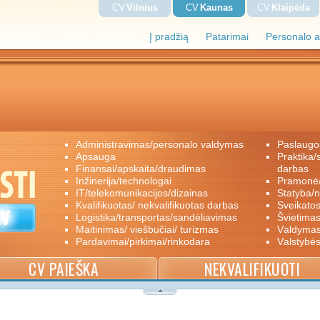
CV
Vilnius
CV
Kaunas
CV
Klaipėda
Į pradžią
Patarimai
Personalo a
administravimas/personalo valdymas
paslaugo
apsauga
praktika/savanoriškas darbas/papildomas
finansai/apskaita/draudimas
darbas
inžinerija/technologai
pramon
IT/telekomunikacijos/dizainas
statyba/
kvalifikuotas/ nekvalifikuotas darbas
sveikato
logistika/transportas/sandėliavimas
švietimas
maitinimas/ viešbučiai/ turizmas
valdyma
pardavimai/pirkimai/rinkodara
valstybė
CV PAIEŠKA
NEKVALIFIKUOTI