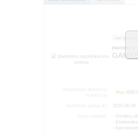
UAB "Įdarbinimo
Įdarbinimo 
GAMYB
Atlyginimas atskaičius
Nuo 1000 
mokesčius
Skelbimas galioja iki:
2025-06-28
Darbo pobūdis:
- Smulkių e
- Elektroni
- Apmokina