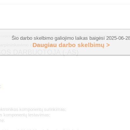
 tarpininkavimo centras" klientei - gamybinei įmonei Kaune, šiuo metu reikalinga (-as):
Šio darbo skelbimo galiojimo laikas baigėsi 2025-06-2
Daugiau darbo skelbimų >
tarpininkavimo centras, UAB
OS DARBUOTOJA (-AS)
€
lektronikos komponentų surinkimas;
kos komponentų testavimas;
me.