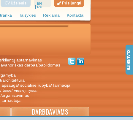
CV
Užsienis
Prisijungti
EN
RU
tranka
Taisyklės
Reklama
Kontaktai
s/klientų aptarnavimas
ė/gamyba
nt/architektūra
s apsauga/ socialinė rūpyba/ farmacija
/ teisė/ viešieji ryšiai
s/organizavimas
s tarnautojai
DARBDAVIAMS