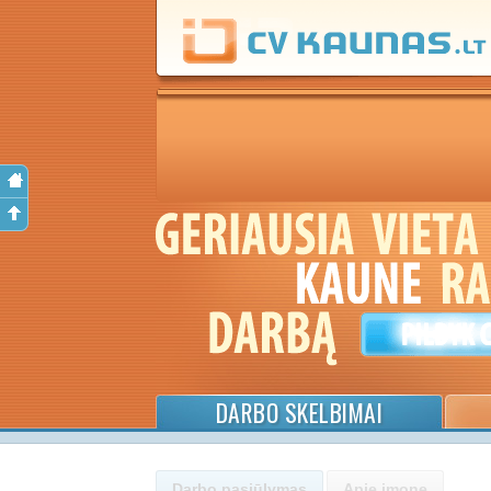
DARBO SKELBIMAI
Darbo pasiūlymas
Apie įmonę