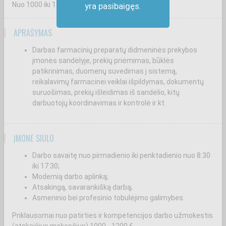
Nuo 1000
iki 1200
€
yra pasibaigęs.
APRAŠYMAS
Darbas farmacinių preparatų didmeninės prekybos
įmonės sandėlyje, prekių priėmimas, būklės
patikrinimas, duomenų suvedimas į sistemą,
reikalavimų farmacinei veiklai išpildymas, dokumentų
suruošimas, prekių išleidimas iš sandėlio, kitų
darbuotojų koordinavimas ir kontrolė ir kt.
ĮMONĖ SIŪLO
Darbo savaitę nuo pirmadienio iki penktadienio nuo 8:30
iki 17:30;
Modernią darbo aplinką;
Atsakingą, savarankišką darbą;
Asmeninio bei profesinio tobulėjimo galimybes.
Priklausomai nuo patirties ir kompetencijos darbo užmokestis