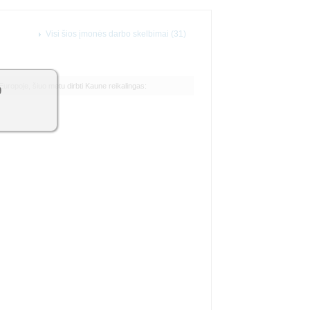
Visi šios įmonės darbo skelbimai (31)
Europoje, šiuo metu dirbti Kaune reikalingas:
9