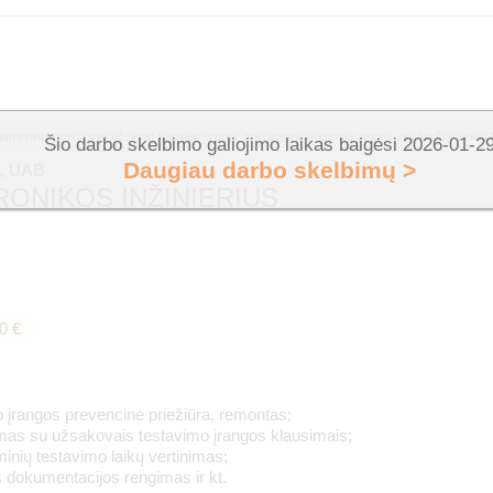
gamybinei prekybinei užsienio kapitalo įmonei, priklausančiai įmonių grupei, vykdančiai veiklą 
Šio darbo skelbimo galiojimo laikas baigėsi 2026-01-2
Daugiau darbo skelbimų >
o, UAB
RONIKOS INŽINIERIUS
0 €
 įrangos prevencinė priežiūra, remontas;
as su užsakovais testavimo įrangos klausimais;
inių testavimo laikų vertinimas;
 dokumentacijos rengimas ir kt.