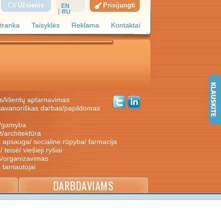
CV
Užsienis
Prisijungti
EN
RU
tranka
Taisyklės
Reklama
Kontaktai
s/klientų aptarnavimas
ė/gamyba
nt/architektūra
s apsauga/ socialinė rūpyba/ farmacija
/ teisė/ viešieji ryšiai
s/organizavimas
s tarnautojai
DARBDAVIAMS