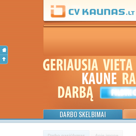
DARBO SKELBIMAI
Darbo pasiūlymas
Apie įmonę