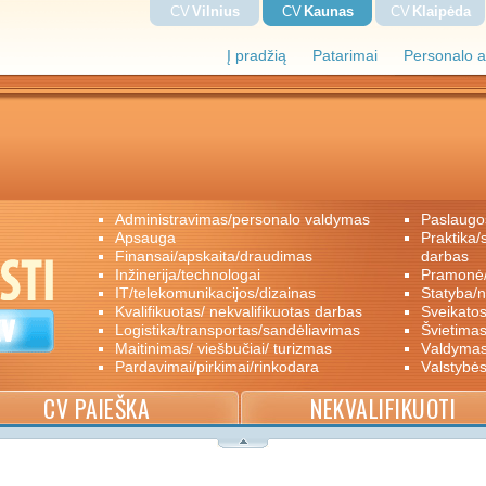
CV
Vilnius
CV
Kaunas
CV
Klaipėda
Į pradžią
Patarimai
Personalo a
administravimas/personalo valdymas
paslaugo
apsauga
praktika/savanoriškas darbas/papildomas
finansai/apskaita/draudimas
darbas
inžinerija/technologai
pramon
IT/telekomunikacijos/dizainas
statyba/
kvalifikuotas/ nekvalifikuotas darbas
sveikato
logistika/transportas/sandėliavimas
švietimas
maitinimas/ viešbučiai/ turizmas
valdyma
pardavimai/pirkimai/rinkodara
valstybė
CV PAIEŠKA
NEKVALIFIKUOTI