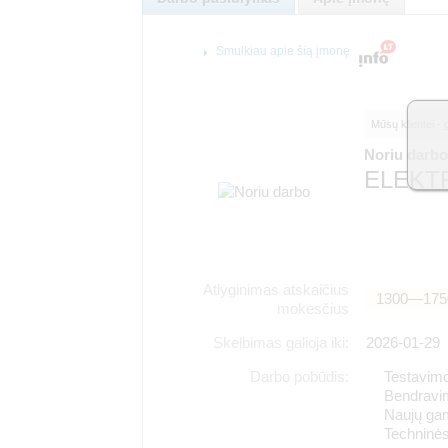
Smulkiau apie šią įmonę
Mūsų klientei - 
Noriu darb
ELEKT
Atlyginimas atskaičius
1300―175
mokesčius
Skelbimas galioja iki:
2026-01-29
Darbo pobūdis:
Testavimo
Bendravim
Naujų gam
Techninės