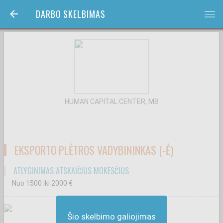
DARBO SKELBIMAS
bars
HUMAN CAPITAL CENTER, MB
EKSPORTO PLĖTROS VADYBININKAS (-Ė)
ATLYGINIMAS ATSKAIČIUS MOKESČIUS
Nuo 1500
iki 2000
€
Šio skelbimo galiojimas