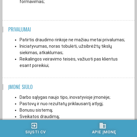
formavimas;
PRIVALUMAI
Patirtis draudimo rinkoje ne mažiau metai privalumas;
Iniciatyvumas, noras tobulėti, užsibrėžtų tikslų
siekimas, atkaklumas;
Reikalingos veiravimo teisės, važiuoti pas klientus
esant poreikiui;
ĮMONĖ SIŪLO
Darbo sąlygas naujo tipo, inovatyvioje įmonėje;
Pastovų ir nuo rezultatų priklausantį atlygį;
Bonusu sistemą;
Sveikatos draudimą;
Galimybė dirbti hibridiniu būdu;
exit_to_app
business
SIŲSTI CV
APIE ĮMONĘ