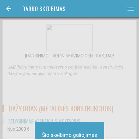
DARBO SKELBIMAS
bars
ĮDARBINIMO TARPININKAVIMO CENTRAS, UAB
UAB "Įdarbinimo tarpininkavimo centras" klientei - konstrukcijų
dažymo įmonei, šiuo metu reikalingas:
DAŽYTOJAS (METALINĖS KONSTRUKCIJOS)
ATLYGINIMAS ATSKAIČIUS MOKESČIUS
Nuo 2000
€
Šio skelbimo galiojimas