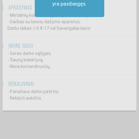
yra pasibaigęs.
APRAŠYMAS
- Metalinių konstrukcijų dažymas aukštyje;
- Darbas su beoriu dažymo aparatus.
Darbo laikas: I-V, 8-17 val.Savaitgaliai laisvi.
ĮMONĖ SIŪLO
- Geras darbo sąlygas;
- Šaunų kolektyvą;
- Nėra komandiruočių.
REIKALAVIMAI
- Panašaus darbo patirtis;
- Nebijoti aukščio.