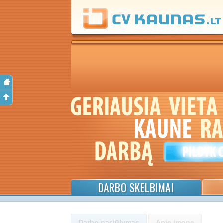
DARBO SKELBIMAI
Darbo pasiūlymas
Apie įmonę