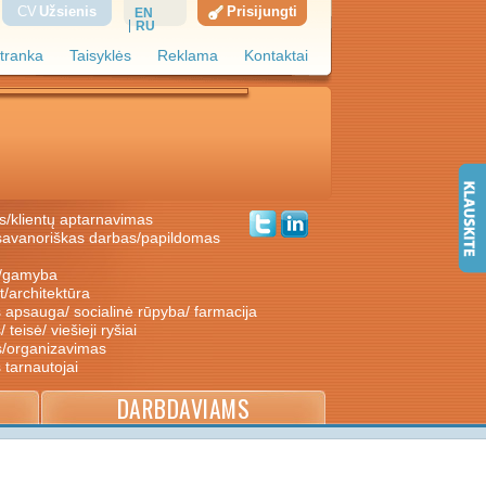
CV
Užsienis
Prisijungti
EN
RU
tranka
Taisyklės
Reklama
Kontaktai
s/klientų aptarnavimas
ė/gamyba
nt/architektūra
s apsauga/ socialinė rūpyba/ farmacija
/ teisė/ viešieji ryšiai
s/organizavimas
s tarnautojai
DARBDAVIAMS