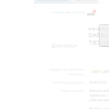
Smulkiau apie šią įmonę
ICM GROUP
DARBŲ
TIESI
Atlyginimas atskaičius
2000―280
mokesčius
Skelbimas galioja iki:
2026-07-02
Darbo pobūdis:
Ieškome paty
objektuose. 
užtikrinti a