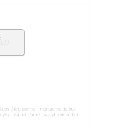
2
KLŲ
ektros tinklų tiesimo ir montavimo darbus
tyviai planuoti darbus, valdyti komandą ir