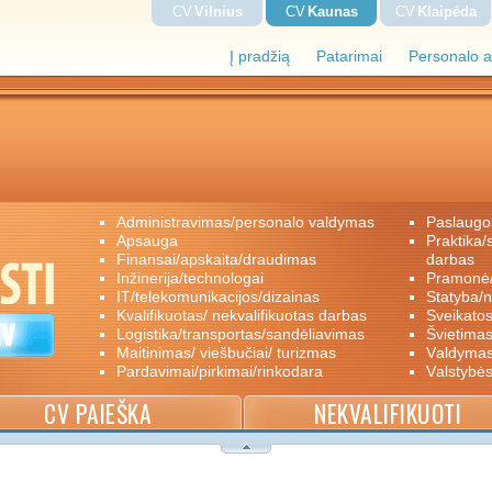
CV
Vilnius
CV
Kaunas
CV
Klaipėda
Į pradžią
Patarimai
Personalo a
administravimas/personalo valdymas
paslaugo
apsauga
praktika/savanoriškas darbas/papildomas
finansai/apskaita/draudimas
darbas
inžinerija/technologai
pramon
IT/telekomunikacijos/dizainas
statyba/
kvalifikuotas/ nekvalifikuotas darbas
sveikato
logistika/transportas/sandėliavimas
švietimas
maitinimas/ viešbučiai/ turizmas
valdyma
pardavimai/pirkimai/rinkodara
valstybė
CV PAIEŠKA
NEKVALIFIKUOTI