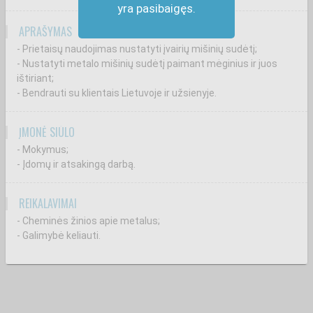
yra pasibaigęs.
APRAŠYMAS
- Prietaisų naudojimas nustatyti įvairių mišinių sudėtį;
- Nustatyti metalo mišinių sudėtį paimant mėginius ir juos
ištiriant;
- Bendrauti su klientais Lietuvoje ir užsienyje.
ĮMONĖ SIŪLO
- Mokymus;
- Įdomų ir atsakingą darbą.
REIKALAVIMAI
- Cheminės žinios apie metalus;
- Galimybė keliauti.