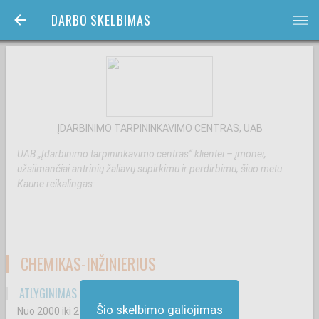
DARBO SKELBIMAS
bars
ĮDARBINIMO TARPININKAVIMO CENTRAS, UAB
UAB „Įdarbinimo tarpininkavimo centras“ klientei – įmonei,
užsiimančiai antrinių žaliavų supirkimu ir perdirbimu, šiuo metu
Kaune reikalingas:
CHEMIKAS-INŽINIERIUS
ATLYGINIMAS ATSKAIČIUS MOKESČIUS
Šio skelbimo galiojimas
Nuo 2000
iki 2500
€