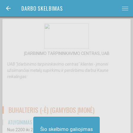
DARBO SKELBIMAS
bars
ĮDARBINIMO TARPININKAVIMO CENTRAS, UAB
UAB "Įdarbinimo tarpininkavimo centras" klientei - įmonei
užsiimančiai metalų supirkimu ir perdirbimu darbui Kaune
reikalingas:
BUHALTERIS (-Ė) (GAMYBOS ĮMONĖ)
ATLYGINIMAS ATSKAIČIUS MOKESČIUS
Šio skelbimo galiojimas
Nuo 2200
iki 2500
€