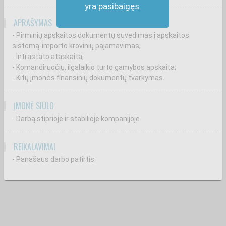
yra pasibaigęs.
APRAŠYMAS
- Pirminių apskaitos dokumentų suvedimas į apskaitos
sistemą-importo krovinių pajamavimas;
- Intrastato ataskaita;
- Komandiruočių, ilgalaikio turto gamybos apskaita;
- Kitų įmonės finansinių dokumentų tvarkymas.
ĮMONĖ SIŪLO
- Darbą stiprioje ir stabilioje kompanijoje.
REIKALAVIMAI
- Panašaus darbo patirtis.