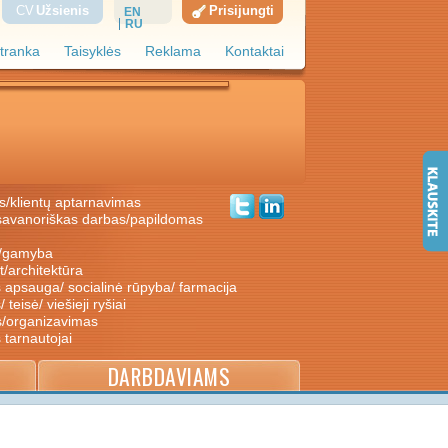
CV
Užsienis
Prisijungti
EN
RU
tranka
Taisyklės
Reklama
Kontaktai
s/klientų aptarnavimas
ė/gamyba
nt/architektūra
s apsauga/ socialinė rūpyba/ farmacija
/ teisė/ viešieji ryšiai
s/organizavimas
s tarnautojai
DARBDAVIAMS