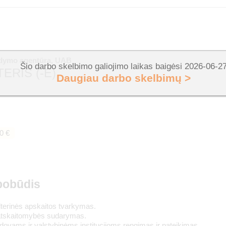
ldymo agentūra, UAB
Šio darbo skelbimo galiojimo laikas baigėsi 2026-06-2
ERIS (-Ė)
Daugiau darbo skelbimų >
0 €
pobūdis
terinės apskaitos tvarkymas.
atskaitomybės sudarymas.
dovams ir valstybinėms institucijoms rengimas ir pateikimas.