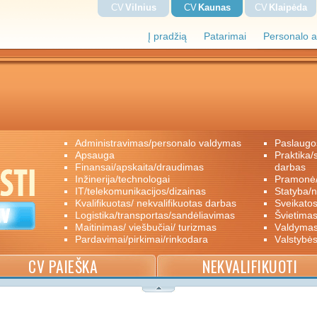
CV
Vilnius
CV
Kaunas
CV
Klaipėda
Į pradžią
Patarimai
Personalo a
administravimas/personalo valdymas
paslaugo
apsauga
praktika/savanoriškas darbas/papildomas
finansai/apskaita/draudimas
darbas
inžinerija/technologai
pramon
IT/telekomunikacijos/dizainas
statyba/
kvalifikuotas/ nekvalifikuotas darbas
sveikato
logistika/transportas/sandėliavimas
švietimas
maitinimas/ viešbučiai/ turizmas
valdyma
pardavimai/pirkimai/rinkodara
valstybė
CV PAIEŠKA
NEKVALIFIKUOTI