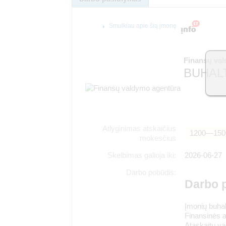
Smulkiau apie šią įmonę
Finansų va
BUHALT
Atlyginimas atskaičius
1200―150
mokesčius
Skelbimas galioja iki:
2026-06-27
Darbo pobūdis:
Darbo 
Įmonių buhal
Finansinės 
Ataskaitų va