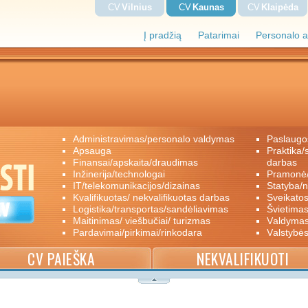
CV
Vilnius
CV
Kaunas
CV
Klaipėda
Į pradžią
Patarimai
Personalo a
administravimas/personalo valdymas
paslaugo
apsauga
praktika/savanoriškas darbas/papildomas
finansai/apskaita/draudimas
darbas
inžinerija/technologai
pramon
IT/telekomunikacijos/dizainas
statyba/
kvalifikuotas/ nekvalifikuotas darbas
sveikato
logistika/transportas/sandėliavimas
švietimas
maitinimas/ viešbučiai/ turizmas
valdyma
pardavimai/pirkimai/rinkodara
valstybė
CV PAIEŠKA
NEKVALIFIKUOTI