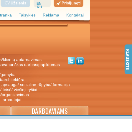
CV
Užsienis
Prisijungti
EN
RU
tranka
Taisyklės
Reklama
Kontaktai
s/klientų aptarnavimas
ė/gamyba
nt/architektūra
s apsauga/ socialinė rūpyba/ farmacija
/ teisė/ viešieji ryšiai
s/organizavimas
s tarnautojai
DARBDAVIAMS