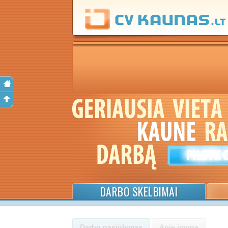
DARBO SKELBIMAI
Darbo pasiūlymas
Apie įmonę