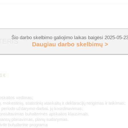
Šio darbo skelbimo galiojimo laikas baigėsi 2025-05-2
TERIS
Daugiau darbo skelbimų >
0 €
pskaitos vedimas;
, mokestinių, statistinių ataskaitų ir deklaracijų rengimas ir teikimas;
 periodo uždarymo darbai, jų koordinavimas;
nsultavimas buhalterinės apskaitos klausimais.
nansų planavimas, planų sudarymas.
vilė buhalterine programa