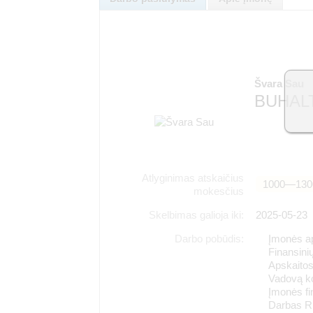
Švara Sau
BUHAL
Atlyginimas atskaičius
1000―130
mokesčius
Skelbimas galioja iki:
2025-05-23
Darbo pobūdis:
Įmonės a
Finansinių
Apskaitos
Vadovą ko
Įmonės fi
Darbas Ri