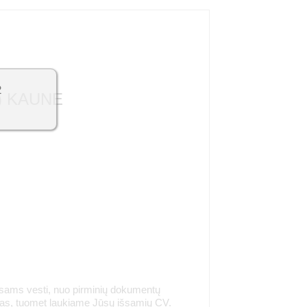
2
) KAUNE
rsams vesti, nuo pirminių dokumentų
tas, tuomet laukiame Jūsų išsamių CV.