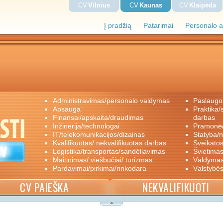
CV
Vilnius
CV
Kaunas
CV
Klaipėda
Į pradžią
Patarimai
Personalo a
administravimas/personalo valdymas
paslaugo
apsauga
praktika/savanoriškas darbas/papildomas
finansai/apskaita/draudimas
darbas
inžinerija/technologai
pramon
IT/telekomunikacijos/dizainas
statyba/
kvalifikuotas/ nekvalifikuotas darbas
sveikato
logistika/transportas/sandėliavimas
švietimas
maitinimas/ viešbučiai/ turizmas
valdyma
pardavimai/pirkimai/rinkodara
valstybė
CV PAIEŠKA
NEKVALIFIKUOTI