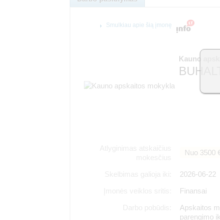
Smulkiau apie šią įmonę
Kauno apsk
BUHAL
Atlyginimas atskaičius
Nuo 3500 
mokesčius
Skelbimas galioja iki:
2026-06-22
Įmonės veiklos sritis:
Finansai
Darbo pobūdis:
Apskaitos mo
parengimo i