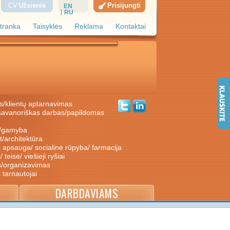
CV
Užsienis
Prisijungti
EN
RU
tranka
Taisyklės
Reklama
Kontaktai
s/klientų aptarnavimas
ė/gamyba
nt/architektūra
s apsauga/ socialinė rūpyba/ farmacija
/ teisė/ viešieji ryšiai
s/organizavimas
s tarnautojai
DARBDAVIAMS