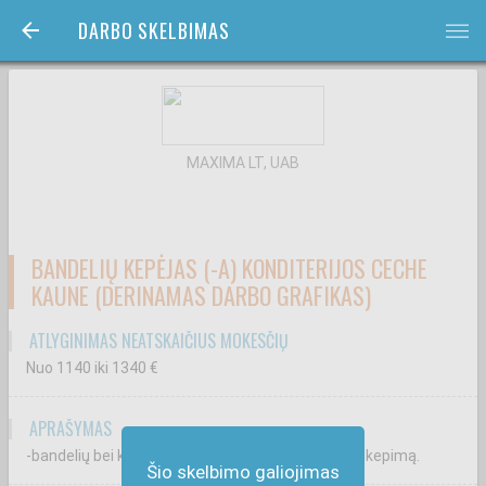
DARBO SKELBIMAS
bars
MAXIMA LT, UAB
BANDELIŲ KEPĖJAS (-A) KONDITERIJOS CECHE
KAUNE (DERINAMAS DARBO GRAFIKAS)
ATLYGINIMAS NEATSKAIČIUS MOKESČIŲ
Nuo 1140
iki 1340
€
APRAŠYMAS
-bandelių bei kitų mielinių gaminių formavimą bei kepimą.
Šio skelbimo galiojimas