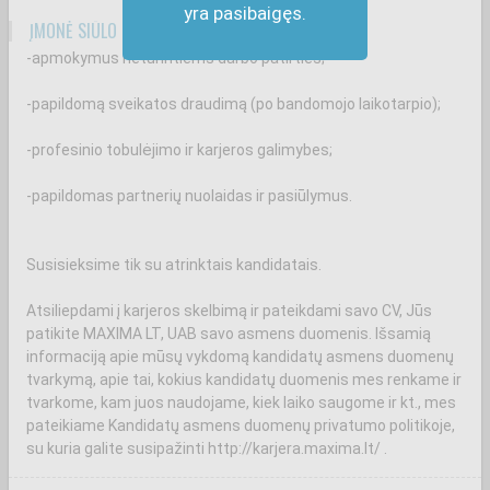
yra pasibaigęs.
ĮMONĖ SIŪLO
-apmokymus neturintiems darbo patirties;
-papildomą sveikatos draudimą (po bandomojo laikotarpio);
-profesinio tobulėjimo ir karjeros galimybes;
-papildomas partnerių nuolaidas ir pasiūlymus.
Susisieksime tik su atrinktais kandidatais.
Atsiliepdami į karjeros skelbimą ir pateikdami savo CV, Jūs
patikite MAXIMA LT, UAB savo asmens duomenis. Išsamią
informaciją apie mūsų vykdomą kandidatų asmens duomenų
tvarkymą, apie tai, kokius kandidatų duomenis mes renkame ir
tvarkome, kam juos naudojame, kiek laiko saugome ir kt., mes
pateikiame Kandidatų asmens duomenų privatumo politikoje,
su kuria galite susipažinti http://karjera.maxima.lt/ .