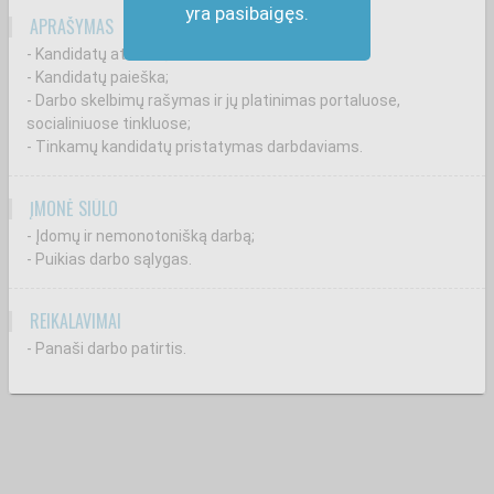
yra pasibaigęs.
APRAŠYMAS
- Kandidatų atranka;
- Kandidatų paieška;
- Darbo skelbimų rašymas ir jų platinimas portaluose,
socialiniuose tinkluose;
- Tinkamų kandidatų pristatymas darbdaviams.
ĮMONĖ SIŪLO
- Įdomų ir nemonotonišką darbą;
- Puikias darbo sąlygas.
REIKALAVIMAI
- Panaši darbo patirtis.