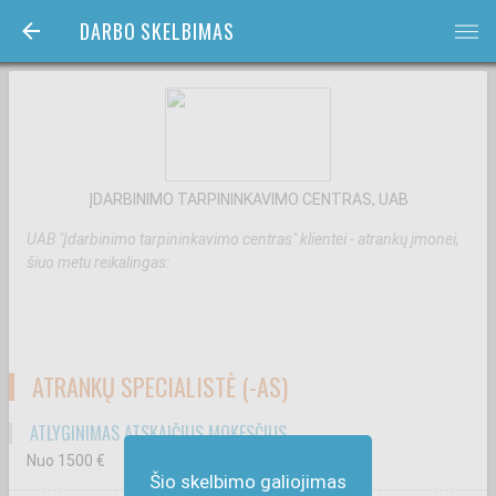
DARBO SKELBIMAS
bars
ĮDARBINIMO TARPININKAVIMO CENTRAS, UAB
UAB "Įdarbinimo tarpininkavimo centras" klientei - atrankų įmonei,
šiuo metu reikalingas:
ATRANKŲ SPECIALISTĖ (-AS)
ATLYGINIMAS ATSKAIČIUS MOKESČIUS
Nuo 1500
€
Šio skelbimo galiojimas