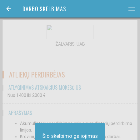
DARBO SKELBIMAS
bars
ŽALVARIS, UAB
ATLIEKŲ PERDIRBĖJAS
ATLYGINIMAS ATSKAIČIUS MOKESČIUS
Nuo 1400
iki 2000
€
APRAŠYMAS
Akumuliatorių perdirbimas prie akumuliatorių perdirbimo
linijos;
Šio skelbimo galiojimas
Krovinių automobilių pakrovimo – iškrovimo darbai,