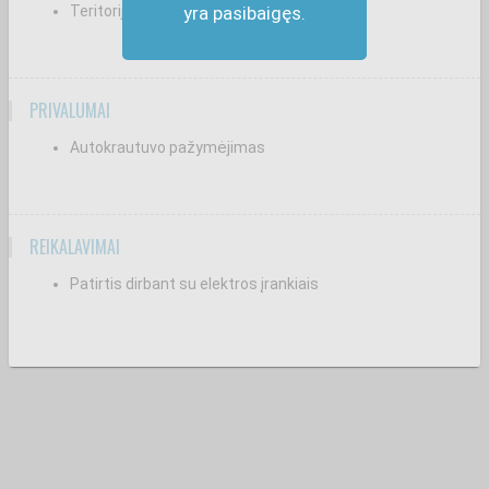
Teritorijos priežiūros darbai.
yra pasibaigęs.
PRIVALUMAI
Autokrautuvo pažymėjimas
REIKALAVIMAI
Patirtis dirbant su elektros įrankiais