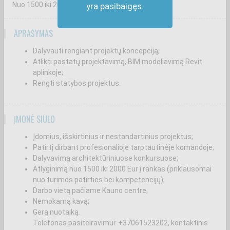
Nuo 1500
iki 2000
€
yra pasibaigęs.
APRAŠYMAS
Dalyvauti rengiant projektų koncepciją;
Atlikti pastatų projektavimą, BIM modeliavimą Revit
aplinkoje;
Rengti statybos projektus.
ĮMONĖ SIŪLO
Įdomius, išskirtinius ir nestandartinius projektus;
Patirtį dirbant profesionalioje tarptautinėje komandoje;
Dalyvavimą architektūriniuose konkursuose;
Atlyginimą nuo 1500 iki 2000 Eur į rankas (priklausomai
nuo turimos patirties bei kompetencijų);
Darbo vietą pačiame Kauno centre;
Nemokamą kavą;
Gerą nuotaiką.
Telefonas pasiteiravimui: +37061523202, kontaktinis