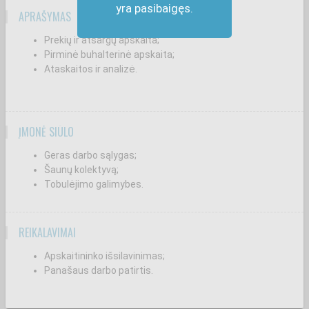
yra pasibaigęs.
APRAŠYMAS
Prekių ir atsargų apskaita;
Pirminė buhalterinė apskaita;
Ataskaitos ir analizė.
ĮMONĖ SIŪLO
Geras darbo sąlygas;
Šaunų kolektyvą;
Tobulėjimo galimybes.
REIKALAVIMAI
Apskaitininko išsilavinimas;
Panašaus darbo patirtis.