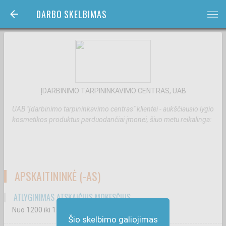
DARBO SKELBIMAS
bars
ĮDARBINIMO TARPININKAVIMO CENTRAS, UAB
UAB "Įdarbinimo tarpininkavimo centras" klientei - aukščiausio lygio
kosmetikos produktus parduodančiai įmonei, šiuo metu reikalinga:
APSKAITININKĖ (-AS)
ATLYGINIMAS ATSKAIČIUS MOKESČIUS
Nuo 1200
iki 1500
€
Šio skelbimo galiojimas