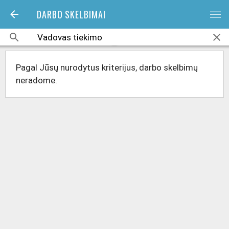
DARBO SKELBIMAI
bars
Pagal Jūsų nurodytus kriterijus, darbo skelbimų
neradome.