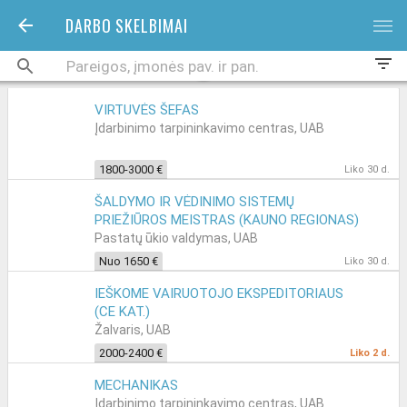
DARBO SKELBIMAI
bars
filter_list
VIRTUVĖS ŠEFAS
Įdarbinimo tarpininkavimo centras, UAB
1800-3000 €
Liko 30 d.
ŠALDYMO IR VĖDINIMO SISTEMŲ
PRIEŽIŪROS MEISTRAS (KAUNO REGIONAS)
Pastatų ūkio valdymas, UAB
Nuo 1650 €
Liko 30 d.
IEŠKOME VAIRUOTOJO EKSPEDITORIAUS
(CE KAT.)
Žalvaris, UAB
2000-2400 €
Liko 2 d.
MECHANIKAS
Įdarbinimo tarpininkavimo centras, UAB