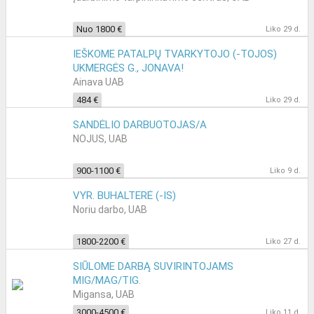
Nuo 1800 €
Liko 29 d.
IEŠKOME PATALPŲ TVARKYTOJO (-TOJOS)
UKMERGĖS G., JONAVA!
Ainava UAB
484 €
Liko 29 d.
SANDĖLIO DARBUOTOJAS/A
NOJUS, UAB
900-1100 €
Liko 9 d.
VYR. BUHALTERĖ (-IS)
Noriu darbo, UAB
1800-2200 €
Liko 27 d.
SIŪLOME DARBĄ SUVIRINTOJAMS
MIG/MAG/TIG.
Migansa, UAB
3000-4500 €
Liko 11 d.