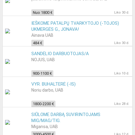
Nuo 1800 €
Liko 30 d.
IEŠKOME PATALPŲ TVARKYTOJO (-TOJOS)
UKMERGĖS G., JONAVA!
Ainava UAB
484 €
Liko 30 d.
SANDĖLIO DARBUOTOJAS/A
NOJUS, UAB
900-1100 €
Liko 10 d.
VYR. BUHALTERĖ (-IS)
Noriu darbo, UAB
1800-2200 €
Liko 28 d.
SIŪLOME DARBĄ SUVIRINTOJAMS
MIG/MAG/TIG.
Migansa, UAB
3000-4500 €
Liko 12 d.