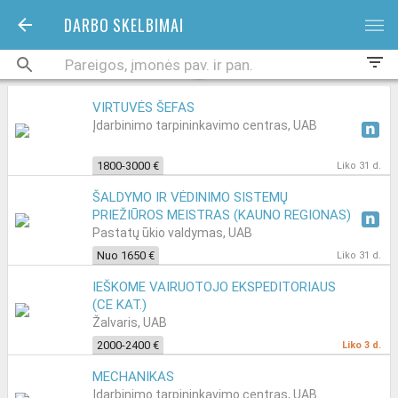
DARBO SKELBIMAI
bars
filter_list
VIRTUVĖS ŠEFAS
Įdarbinimo tarpininkavimo centras, UAB
1800-3000 €
Liko 31 d.
ŠALDYMO IR VĖDINIMO SISTEMŲ
PRIEŽIŪROS MEISTRAS (KAUNO REGIONAS)
Pastatų ūkio valdymas, UAB
Nuo 1650 €
Liko 31 d.
IEŠKOME VAIRUOTOJO EKSPEDITORIAUS
(CE KAT.)
Žalvaris, UAB
2000-2400 €
Liko 3 d.
MECHANIKAS
Įdarbinimo tarpininkavimo centras, UAB