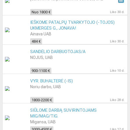
Nuo 1800 €
Liko 30 d.
IEŠKOME PATALPŲ TVARKYTOJO (-TOJOS)
UKMERGĖS G., JONAVA!
Ainava UAB
484 €
Liko 30 d.
SANDĖLIO DARBUOTOJAS/A
NOJUS, UAB
900-1100 €
Liko 10 d.
VYR. BUHALTERĖ (-IS)
Noriu darbo, UAB
1800-2200 €
Liko 28 d.
SIŪLOME DARBĄ SUVIRINTOJAMS
MIG/MAG/TIG.
Migansa, UAB
3000-4500 €
Liko 12 d.