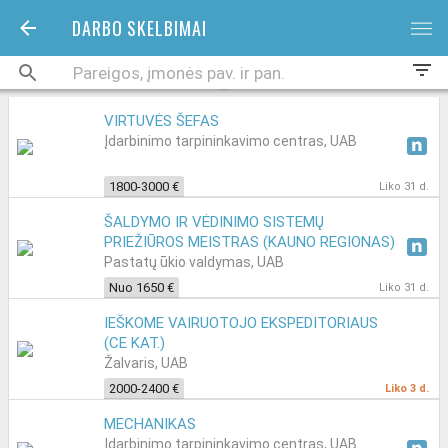
DARBO SKELBIMAI
bars
filter_list
VIRTUVĖS ŠEFAS
Įdarbinimo tarpininkavimo centras, UAB
1800-3000 €
Liko 31 d.
ŠALDYMO IR VĖDINIMO SISTEMŲ
PRIEŽIŪROS MEISTRAS (KAUNO REGIONAS)
Pastatų ūkio valdymas, UAB
Nuo 1650 €
Liko 31 d.
IEŠKOME VAIRUOTOJO EKSPEDITORIAUS
(CE KAT.)
Žalvaris, UAB
2000-2400 €
Liko 3 d.
MECHANIKAS
Įdarbinimo tarpininkavimo centras, UAB