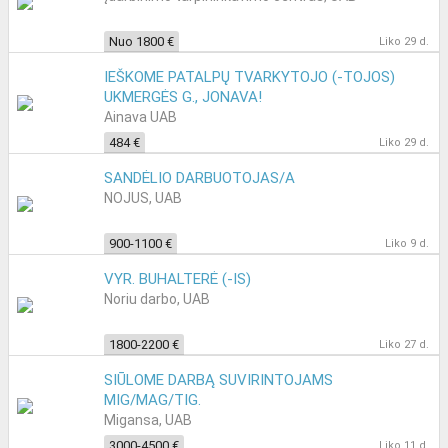
Nuo 1800 €
Liko 29 d.
IEŠKOME PATALPŲ TVARKYTOJO (-TOJOS)
UKMERGĖS G., JONAVA!
Ainava UAB
484 €
Liko 29 d.
SANDĖLIO DARBUOTOJAS/A
NOJUS, UAB
900-1100 €
Liko 9 d.
VYR. BUHALTERĖ (-IS)
Noriu darbo, UAB
1800-2200 €
Liko 27 d.
SIŪLOME DARBĄ SUVIRINTOJAMS
MIG/MAG/TIG.
Migansa, UAB
3000-4500 €
Liko 11 d.