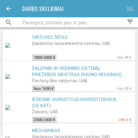
DARBO SKELBIMAI
bars
filter_list
VIRTUVĖS ŠEFAS
Įdarbinimo tarpininkavimo centras, UAB
1800-3000 €
Liko 30 d.
ŠALDYMO IR VĖDINIMO SISTEMŲ
PRIEŽIŪROS MEISTRAS (KAUNO REGIONAS)
Pastatų ūkio valdymas, UAB
Nuo 1650 €
Liko 30 d.
IEŠKOME VAIRUOTOJO EKSPEDITORIAUS
(CE KAT.)
Žalvaris, UAB
2000-2400 €
Liko 2 d.
MECHANIKAS
Įdarbinimo tarpininkavimo centras, UAB