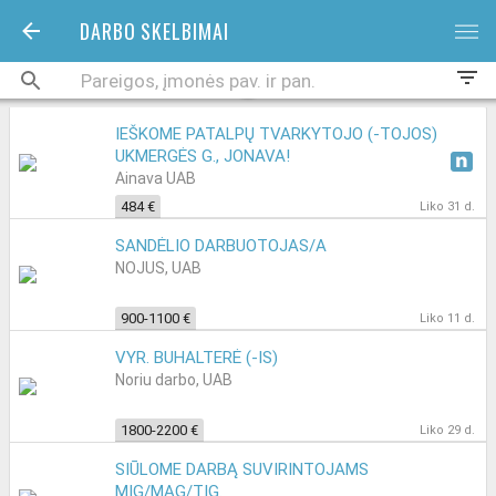
DARBO SKELBIMAI
bars
filter_list
IEŠKOME PATALPŲ TVARKYTOJO (-TOJOS)
UKMERGĖS G., JONAVA!
Ainava UAB
484 €
Liko 31 d.
SANDĖLIO DARBUOTOJAS/A
NOJUS, UAB
900-1100 €
Liko 11 d.
VYR. BUHALTERĖ (-IS)
Noriu darbo, UAB
1800-2200 €
Liko 29 d.
SIŪLOME DARBĄ SUVIRINTOJAMS
MIG/MAG/TIG.