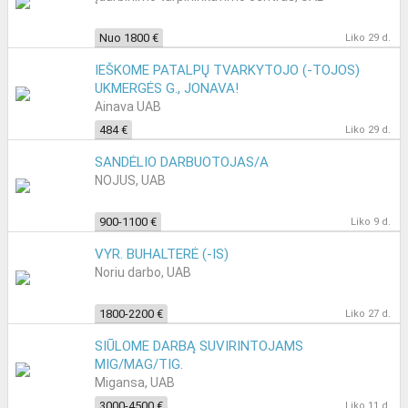
Nuo 1800 €
Liko 29 d.
IEŠKOME PATALPŲ TVARKYTOJO (-TOJOS)
UKMERGĖS G., JONAVA!
Ainava UAB
484 €
Liko 29 d.
SANDĖLIO DARBUOTOJAS/A
NOJUS, UAB
900-1100 €
Liko 9 d.
VYR. BUHALTERĖ (-IS)
Noriu darbo, UAB
1800-2200 €
Liko 27 d.
SIŪLOME DARBĄ SUVIRINTOJAMS
MIG/MAG/TIG.
Migansa, UAB
3000-4500 €
Liko 11 d.