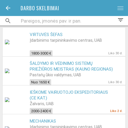
DARBO SKELBIMAI
bars
filter_list
VIRTUVĖS ŠEFAS
Įdarbinimo tarpininkavimo centras, UAB
1800-3000 €
Liko 30 d.
ŠALDYMO IR VĖDINIMO SISTEMŲ
PRIEŽIŪROS MEISTRAS (KAUNO REGIONAS)
Pastatų ūkio valdymas, UAB
Nuo 1650 €
Liko 30 d.
IEŠKOME VAIRUOTOJO EKSPEDITORIAUS
(CE KAT.)
Žalvaris, UAB
2000-2400 €
Liko 2 d.
MECHANIKAS
Įdarbinimo tarpininkavimo centras, UAB