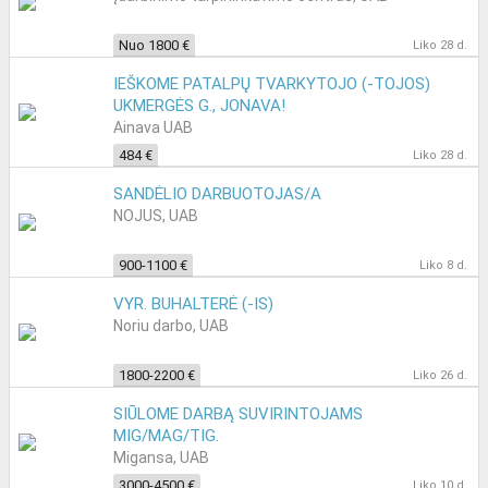
Nuo 1800 €
Liko 28 d.
IEŠKOME PATALPŲ TVARKYTOJO (-TOJOS)
UKMERGĖS G., JONAVA!
Ainava UAB
484 €
Liko 28 d.
SANDĖLIO DARBUOTOJAS/A
NOJUS, UAB
900-1100 €
Liko 8 d.
VYR. BUHALTERĖ (-IS)
Noriu darbo, UAB
1800-2200 €
Liko 26 d.
SIŪLOME DARBĄ SUVIRINTOJAMS
MIG/MAG/TIG.
Migansa, UAB
3000-4500 €
Liko 10 d.