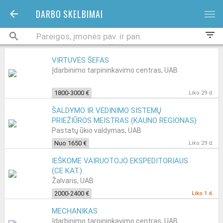
DARBO SKELBIMAI
bars
filter_list
VIRTUVĖS ŠEFAS
Įdarbinimo tarpininkavimo centras, UAB
1800-3000 €
Liko 29 d.
ŠALDYMO IR VĖDINIMO SISTEMŲ
PRIEŽIŪROS MEISTRAS (KAUNO REGIONAS)
Pastatų ūkio valdymas, UAB
Nuo 1650 €
Liko 29 d.
IEŠKOME VAIRUOTOJO EKSPEDITORIAUS
(CE KAT.)
Žalvaris, UAB
2000-2400 €
Liko 1 d.
MECHANIKAS
Įdarbinimo tarpininkavimo centras, UAB