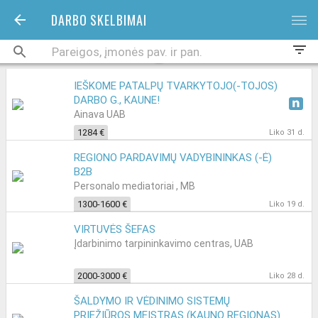
DARBO SKELBIMAI
bars
filter_list
IEŠKOME PATALPŲ TVARKYTOJO(-TOJOS)
DARBO G., KAUNE!
Ainava UAB
1284 €
Liko 31 d.
REGIONO PARDAVIMŲ VADYBININKAS (-Ė)
B2B
Personalo mediatoriai , MB
1300-1600 €
Liko 19 d.
VIRTUVĖS ŠEFAS
Įdarbinimo tarpininkavimo centras, UAB
2000-3000 €
Liko 28 d.
ŠALDYMO IR VĖDINIMO SISTEMŲ
PRIEŽIŪROS MEISTRAS (KAUNO REGIONAS)