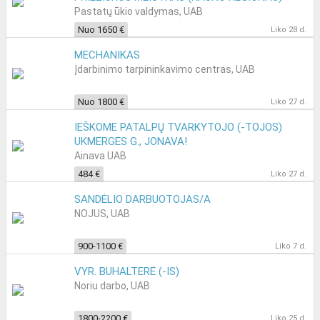
Pastatų ūkio valdymas, UAB
Nuo 1650 €
Liko 28 d.
MECHANIKAS
Įdarbinimo tarpininkavimo centras, UAB
Nuo 1800 €
Liko 27 d.
IEŠKOME PATALPŲ TVARKYTOJO (-TOJOS)
UKMERGĖS G., JONAVA!
Ainava UAB
484 €
Liko 27 d.
SANDĖLIO DARBUOTOJAS/A
NOJUS, UAB
900-1100 €
Liko 7 d.
VYR. BUHALTERĖ (-IS)
Noriu darbo, UAB
1800-2200 €
Liko 25 d.