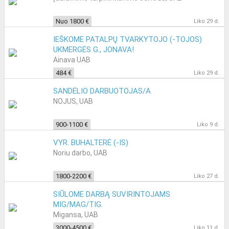
Nuo 1800 €
Liko 29 d.
IEŠKOME PATALPŲ TVARKYTOJO (-TOJOS)
UKMERGĖS G., JONAVA!
Ainava UAB
484 €
Liko 29 d.
SANDĖLIO DARBUOTOJAS/A
NOJUS, UAB
900-1100 €
Liko 9 d.
VYR. BUHALTERĖ (-IS)
Noriu darbo, UAB
1800-2200 €
Liko 27 d.
SIŪLOME DARBĄ SUVIRINTOJAMS
MIG/MAG/TIG.
Migansa, UAB
3000-4500 €
Liko 11 d.