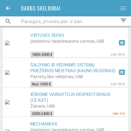
DARBO SKELBIMAI
bars
filter_list
VIRTUVĖS ŠEFAS
Įdarbinimo tarpininkavimo centras, UAB
1800-3000 €
Liko 30 d.
ŠALDYMO IR VĖDINIMO SISTEMŲ
PRIEŽIŪROS MEISTRAS (KAUNO REGIONAS)
Pastatų ūkio valdymas, UAB
Nuo 1650 €
Liko 30 d.
IEŠKOME VAIRUOTOJO EKSPEDITORIAUS
(CE KAT.)
Žalvaris, UAB
2000-2400 €
Liko 2 d.
MECHANIKAS
Įdarbinimo tarpininkavimo centras, UAB