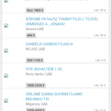
Nuo 1800 €
Liko 28 d.
IEŠKOME PATALPŲ TVARKYTOJO (-TOJOS)
UKMERGĖS G., JONAVA!
Ainava UAB
484 €
Liko 28 d.
SANDĖLIO DARBUOTOJAS/A
NOJUS, UAB
900-1100 €
Liko 8 d.
VYR. BUHALTERĖ (-IS)
Noriu darbo, UAB
1800-2200 €
Liko 26 d.
SIŪLOME DARBĄ SUVIRINTOJAMS
MIG/MAG/TIG.
Migansa, UAB
3000-4500 €
Liko 10 d.