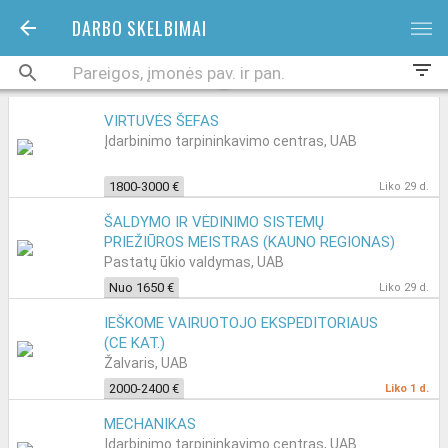
DARBO SKELBIMAI
bars
filter_list
VIRTUVĖS ŠEFAS
Įdarbinimo tarpininkavimo centras, UAB
1800-3000 €
Liko 29 d.
ŠALDYMO IR VĖDINIMO SISTEMŲ
PRIEŽIŪROS MEISTRAS (KAUNO REGIONAS)
Pastatų ūkio valdymas, UAB
Nuo 1650 €
Liko 29 d.
IEŠKOME VAIRUOTOJO EKSPEDITORIAUS
(CE KAT.)
Žalvaris, UAB
2000-2400 €
Liko 1 d.
MECHANIKAS
Įdarbinimo tarpininkavimo centras, UAB