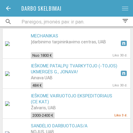
DARBO SKELBIMAI
bars
filter_list
MECHANIKAS
Įdarbinimo tarpininkavimo centras, UAB
Nuo 1800 €
Liko 30 d.
IEŠKOME PATALPŲ TVARKYTOJO (-TOJOS)
UKMERGĖS G., JONAVA!
Ainava UAB
484 €
Liko 30 d.
IEŠKOME VAIRUOTOJO EKSPEDITORIAUS
(CE KAT.)
Žalvaris, UAB
2000-2400 €
Liko 3 d.
SANDĖLIO DARBUOTOJAS/A
NOJUS, UAB