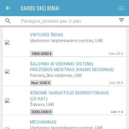
DARBO SKELBIMAI
bars
filter_list
VIRTUVĖS ŠEFAS
Įdarbinimo tarpininkavimo centras, UAB
1800-3000 €
Liko 29 d.
ŠALDYMO IR VĖDINIMO SISTEMŲ
PRIEŽIŪROS MEISTRAS (KAUNO REGIONAS)
Pastatų ūkio valdymas, UAB
Nuo 1650 €
Liko 29 d.
IEŠKOME VAIRUOTOJO EKSPEDITORIAUS
(CE KAT.)
Žalvaris, UAB
2000-2400 €
Liko 1 d.
MECHANIKAS
Įdarbinimo tarpininkavimo centras, UAB