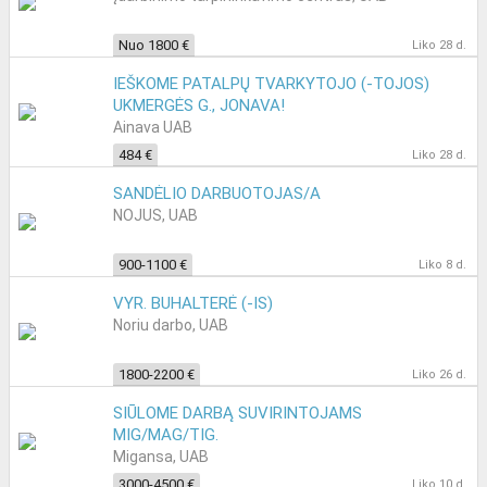
Nuo 1800 €
Liko 28 d.
IEŠKOME PATALPŲ TVARKYTOJO (-TOJOS)
UKMERGĖS G., JONAVA!
Ainava UAB
484 €
Liko 28 d.
SANDĖLIO DARBUOTOJAS/A
NOJUS, UAB
900-1100 €
Liko 8 d.
VYR. BUHALTERĖ (-IS)
Noriu darbo, UAB
1800-2200 €
Liko 26 d.
SIŪLOME DARBĄ SUVIRINTOJAMS
MIG/MAG/TIG.
Migansa, UAB
3000-4500 €
Liko 10 d.