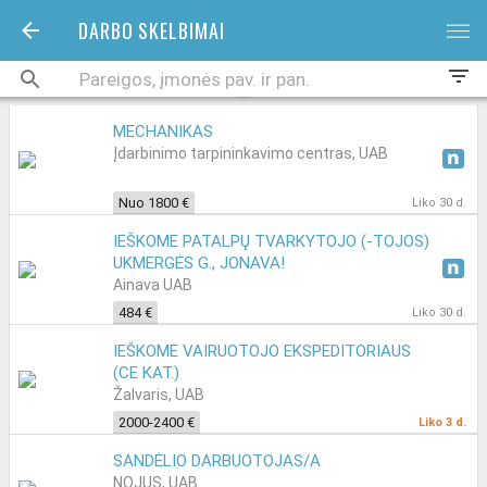
DARBO SKELBIMAI
bars
filter_list
MECHANIKAS
Įdarbinimo tarpininkavimo centras, UAB
Nuo 1800 €
Liko 30 d.
IEŠKOME PATALPŲ TVARKYTOJO (-TOJOS)
UKMERGĖS G., JONAVA!
Ainava UAB
484 €
Liko 30 d.
IEŠKOME VAIRUOTOJO EKSPEDITORIAUS
(CE KAT.)
Žalvaris, UAB
2000-2400 €
Liko 3 d.
SANDĖLIO DARBUOTOJAS/A
NOJUS, UAB