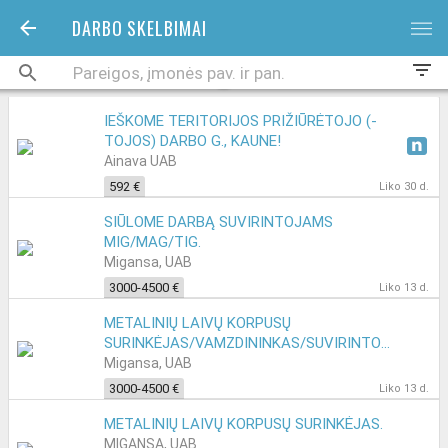
DARBO SKELBIMAI
bars
filter_list
IEŠKOME TERITORIJOS PRIŽIŪRĖTOJO (-
TOJOS) DARBO G., KAUNE!
Ainava UAB
592 €
Liko 30 d.
SIŪLOME DARBĄ SUVIRINTOJAMS
MIG/MAG/TIG.
Migansa, UAB
3000-4500 €
Liko 13 d.
METALINIŲ LAIVŲ KORPUSŲ
SURINKĖJAS/VAMZDININKAS/SUVIRINTOJAS.
Migansa, UAB
3000-4500 €
Liko 13 d.
METALINIŲ LAIVŲ KORPUSŲ SURINKĖJAS.
MIGANSA, UAB