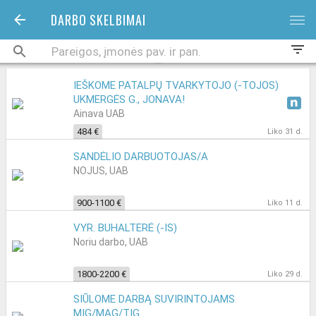
DARBO SKELBIMAI
bars
filter_list
IEŠKOME PATALPŲ TVARKYTOJO (-TOJOS)
UKMERGĖS G., JONAVA!
Ainava UAB
484 €
Liko 31 d.
SANDĖLIO DARBUOTOJAS/A
NOJUS, UAB
900-1100 €
Liko 11 d.
VYR. BUHALTERĖ (-IS)
Noriu darbo, UAB
1800-2200 €
Liko 29 d.
SIŪLOME DARBĄ SUVIRINTOJAMS
MIG/MAG/TIG.