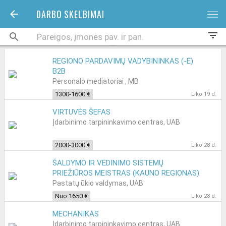
DARBO SKELBIMAI
bars
filter_list
REGIONO PARDAVIMŲ VADYBININKAS (-Ė)
B2B
Personalo mediatoriai , MB
1300-1600 €
Liko 19 d.
VIRTUVĖS ŠEFAS
Įdarbinimo tarpininkavimo centras, UAB
2000-3000 €
Liko 28 d.
ŠALDYMO IR VĖDINIMO SISTEMŲ
PRIEŽIŪROS MEISTRAS (KAUNO REGIONAS)
Pastatų ūkio valdymas, UAB
Nuo 1650 €
Liko 28 d.
MECHANIKAS
Įdarbinimo tarpininkavimo centras, UAB