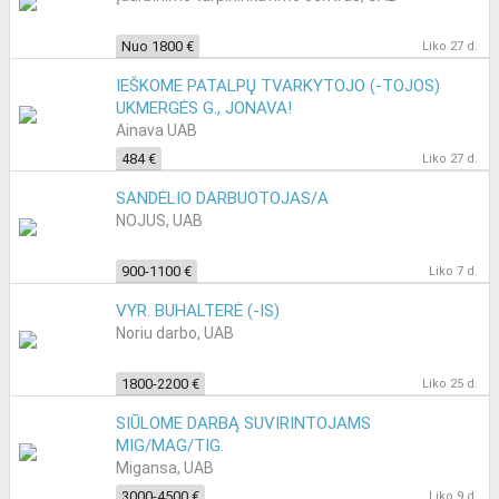
Nuo 1800 €
Liko 27 d.
IEŠKOME PATALPŲ TVARKYTOJO (-TOJOS)
UKMERGĖS G., JONAVA!
Ainava UAB
484 €
Liko 27 d.
SANDĖLIO DARBUOTOJAS/A
NOJUS, UAB
900-1100 €
Liko 7 d.
VYR. BUHALTERĖ (-IS)
Noriu darbo, UAB
1800-2200 €
Liko 25 d.
SIŪLOME DARBĄ SUVIRINTOJAMS
MIG/MAG/TIG.
Migansa, UAB
3000-4500 €
Liko 9 d.